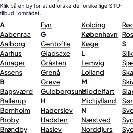
Klik på en by for at udforske de forskellige STU-
tilbud i området.
A
Fyn
Kolding
Rø
Aabenraa
G
København
Ros
Aalborg
Gentofte
Køge
S
Aarhus
Gladsaxe
L
Sil
Amager
Gråsten
Lemvig
Sjæ
Assens
Grenå
Lolland
Sk
B
Greve
M
Ski
Bagsværd
Guldborgsund
Middelfart
Sla
Ballerup
H
Midtjylland
Sø
Bornholm
Haderslev
N
Sv
Broby
Hadsten
Næstved
Syd
Brøndby
Haslev
Norddjurs
Syd