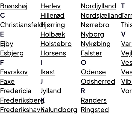
Brønshøj
Herlev
Nordjylland
T
C
Hillerød
Nordsjælland
Ta
Christiansfeld
Hjørring
Nørrebro
Thi
E
Holbæk
Nyborg
V
Ejby
Holstebro
Nykøbing
Va
Esbjerg
Horsens
Falster
Vej
F
I
O
Ve
Favrskov
Ikast
Odense
Ves
Faxe
J
Odsherred
Vib
Fredericia
Jylland
R
Vo
Frederiksberg
K
Randers
Frederikshavn
Kalundborg
Ringsted