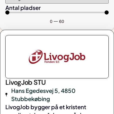
Antal pladser
0
—
60
LivogJob STU
Hans Egedesvej 5, 4850
Stubbekøbing
LivogJob bygger på et kristent