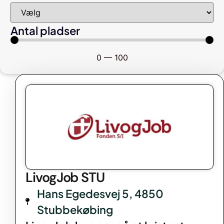
Antal pladser
0
—
100
LivogJob STU
Hans Egedesvej 5, 4850
Stubbekøbing