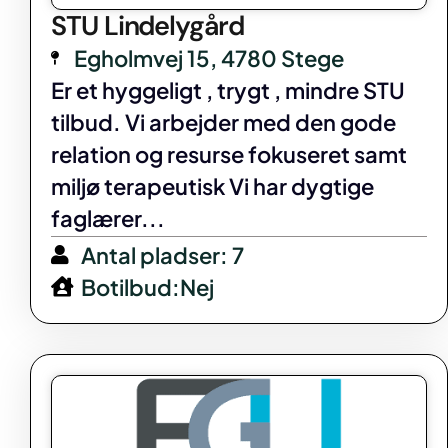
STU Lindelygård
Egholmvej 15, 4780 Stege
Er et hyggeligt , trygt , mindre STU
tilbud. Vi arbejder med den gode
relation og resurse fokuseret samt
miljø terapeutisk Vi har dygtige
faglærer...
Antal pladser: 7
Botilbud:Nej