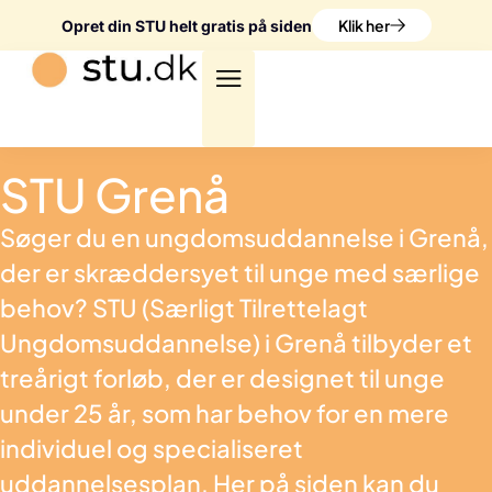
Klik her
Opret din STU helt gratis på siden
STU Grenå
Søger du en ungdomsuddannelse i Grenå,
der er skræddersyet til unge med særlige
behov? STU (Særligt Tilrettelagt
Ungdomsuddannelse) i Grenå tilbyder et
treårigt forløb, der er designet til unge
under 25 år, som har behov for en mere
individuel og specialiseret
uddannelsesplan. Her på siden kan du