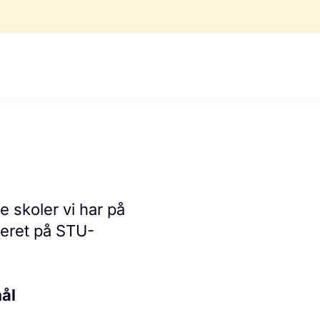
e skoler vi har på
teret på STU-
mål