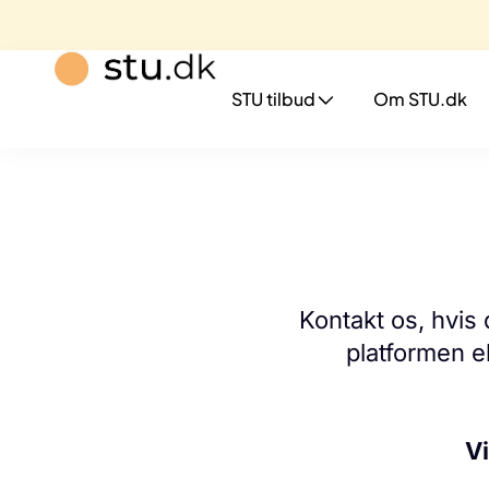
STU tilbud
Om STU.dk
Kontakt os, hvis 
platformen e
V