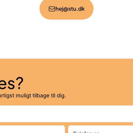
hej@stu.dk
tes?
igst muligt tilbage til dig.