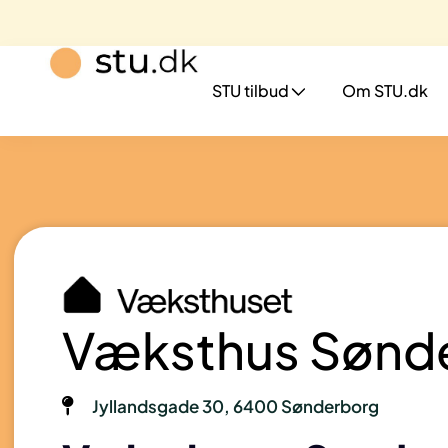
STU tilbud
Om STU.dk
Væksthus Sønd
Jyllandsgade 30, 6400 Sønderborg