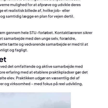
erne mulighed for at afprøve og udvikle deres
et realistisk billede af, hvilke job- eller
g samtidig lægge en plan for vejen dertil.
r dem gennem hele STU-forløbet. Kontaktlæreren sikrer
æt samarbejde med den unge selv, forældre,
Dette tætte og vedvarende samarbejde er med til at
nligt og fagligt.
et
ud ved det omfattende og aktive samarbejde med
re erfaring med at etablere praktikpladser gør det
lte elev. Praktikken udgør en væsentlig del af
er og virksomhed – med fokus på reel udvikling,