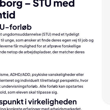
borg – STU med
mtid
TU-forløb
agt ungdomsuddannelse (STU) med et tydeligt
il unge, som ønsker at finde deres egen vej til job og
leverne får mulighed for at afprøve forskellige
finde netop de arbejdspladser, der matcher deres
isme, ADHD/ADD, psykiske vanskeligheder eller
enteret og individuelt tilrettelagt perspektiv, hvor
et undervisningsforløb. Alle forløb kan opstartes
hold, som eleven skal tilpasse sig.
punkt i virkeligheden
ing konkrete erfaringer med arbejdsmarkedet.