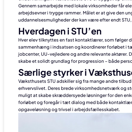
Gennem samarbejde med lokale virksomheder får elev
arbejdsevner i trygge rammer. Målet er at give den unge 
uddannelsesmuligheder der kan være efter endt STU, o
Hverdagen i STU’en
Hver elev tilknyttes en fast kontaktlærer, som følge
sammenhæng i indsatsen og koordinerer forløbet i t
jobcenter, UU-vejledere og andre relevante aktører. 
skabe et solidt grundlag for progression – både perso
Særlige styrker i Væksthus
Væksthusets STU adskiller sig fra mange andre tilb
erhvervslivet. Deres brede virksomhedsnetværk og sto
muligt at skabe skræddersyede løsninger for den enke
forløbet og foregår i tæt dialog med både kontaktlær
opgaveløsning og trivsel i arbejdsfællesskabet.