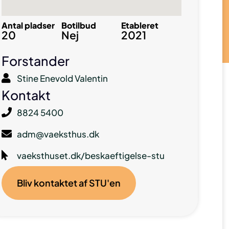
Antal pladser
Botilbud
Etableret
20
Nej
2021
Forstander
Stine Enevold Valentin
Kontakt
8824 5400
adm@vaeksthus.dk
vaeksthuset.dk/beskaeftigelse-stu
Bliv kontaktet af STU'en