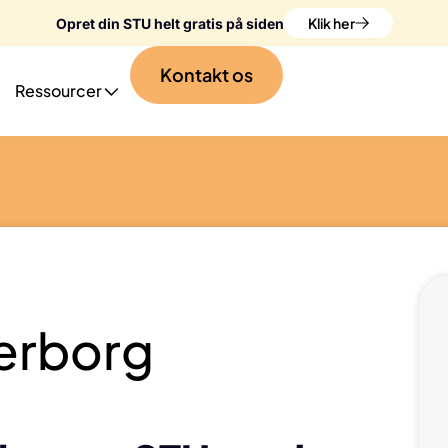
Klik her
Opret din STU helt gratis på siden
Kontakt os
Ressourcer
erborg