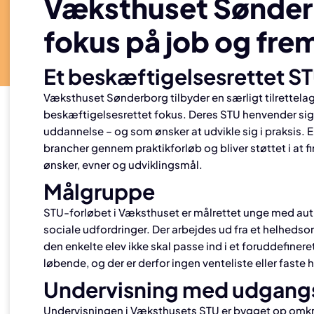
Væksthuset Sønder
fokus på job og fre
Et beskæftigelsesrettet S
Væksthuset Sønderborg tilbyder en særligt tilrettel
beskæftigelsesrettet fokus. Deres STU henvender sig t
uddannelse – og som ønsker at udvikle sig i praksis. E
brancher gennem praktikforløb og bliver støttet i at 
ønsker, evner og udviklingsmål.
Målgruppe
STU-forløbet i Væksthuset er målrettet unge med aut
sociale udfordringer. Der arbejdes ud fra et helhedsori
den enkelte elev ikke skal passe ind i et foruddefiner
løbende, og der er derfor ingen venteliste eller faste 
Undervisning med udgangs
Undervisningen i Væksthusets STU er bygget op omkr