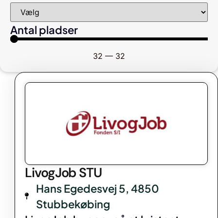
Antal pladser
32
—
32
LivogJob STU
Hans Egedesvej 5, 4850
Stubbekøbing