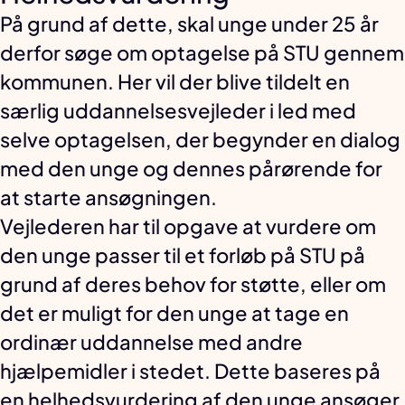
På grund af dette, skal unge under 25 år
derfor søge om optagelse på STU gennem
kommunen. Her vil der blive tildelt en
særlig uddannelsesvejleder i led med
selve optagelsen, der begynder en dialog
med den unge og dennes pårørende for
at starte ansøgningen.
Vejlederen har til opgave at vurdere om
den unge passer til et forløb på STU på
grund af deres behov for støtte, eller om
det er muligt for den unge at tage en
ordinær uddannelse med andre
hjælpemidler i stedet. Dette baseres på
en helhedsvurdering af den unge ansøger,