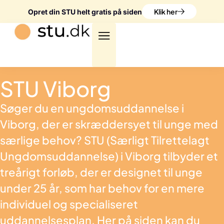
Klik her
Opret din STU helt gratis på siden
STU Viborg
Søger du en ungdomsuddannelse i
Viborg, der er skræddersyet til unge med
særlige behov? STU (Særligt Tilrettelagt
Ungdomsuddannelse) i Viborg tilbyder et
treårigt forløb, der er designet til unge
under 25 år, som har behov for en mere
individuel og specialiseret
uddannelsesplan. Her på siden kan du