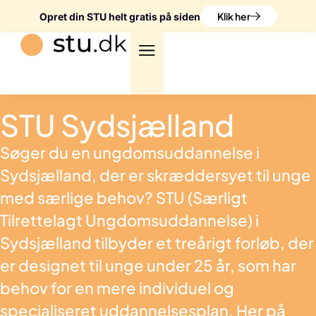
Klik her
Opret din STU helt gratis på siden
STU Sydsjælland
Søger du en ungdomsuddannelse i
Sydsjælland, der er skræddersyet til unge
med særlige behov? STU (Særligt
Tilrettelagt Ungdomsuddannelse) i
Sydsjælland tilbyder et treårigt forløb, der
er designet til unge under 25 år, som har
behov for en mere individuel og
specialiseret uddannelsesplan. Her på