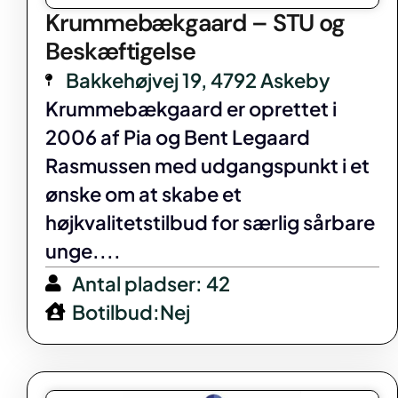
Krummebækgaard – STU og
Beskæftigelse
Bakkehøjvej 19, 4792 Askeby
Krummebækgaard er oprettet i
2006 af Pia og Bent Legaard
Rasmussen med udgangspunkt i et
ønske om at skabe et
højkvalitetstilbud for særlig sårbare
unge....
Antal pladser: 42
Botilbud:Nej