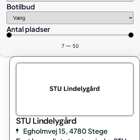
Botilbud
Antal pladser
7
—
50
STU Lindelygård
Egholmvej 15, 4780 Stege