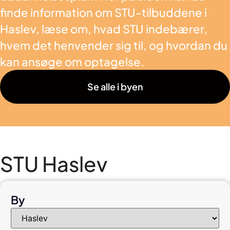
finde information om STU-tilbuddene i
Haslev, læse om, hvad STU indebærer,
hvem det henvender sig til, og hvordan du
kan ansøge om optagelse.
Se alle i byen
STU Haslev
By