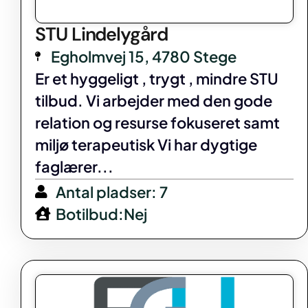
STU Lindelygård
Egholmvej 15, 4780 Stege
Er et hyggeligt , trygt , mindre STU
tilbud. Vi arbejder med den gode
relation og resurse fokuseret samt
miljø terapeutisk Vi har dygtige
faglærer...
Antal pladser: 7
Botilbud:Nej