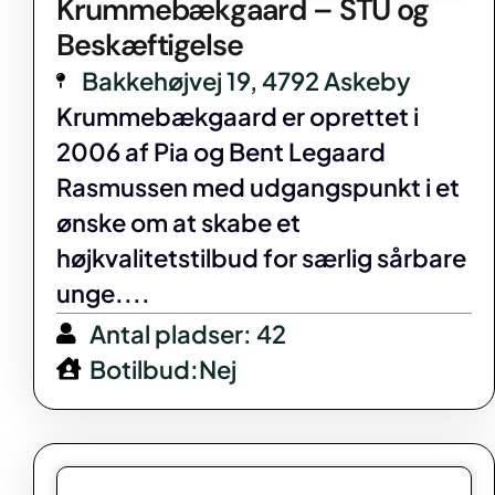
Krummebækgaard – STU og
Beskæftigelse
Bakkehøjvej 19, 4792 Askeby
Krummebækgaard er oprettet i
2006 af Pia og Bent Legaard
Rasmussen med udgangspunkt i et
ønske om at skabe et
højkvalitetstilbud for særlig sårbare
unge....
Antal pladser: 42
Botilbud:Nej