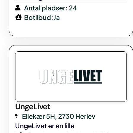
Antal pladser: 24
Botilbud:Ja
UngeLivet
Ellekær 5H, 2730 Herlev
UngeLivet er en lille