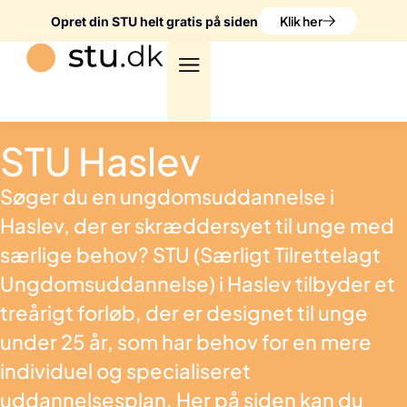
Klik her
Opret din STU helt gratis på siden
STU Haslev
Søger du en ungdomsuddannelse i
Haslev, der er skræddersyet til unge med
særlige behov? STU (Særligt Tilrettelagt
Ungdomsuddannelse) i Haslev tilbyder et
treårigt forløb, der er designet til unge
under 25 år, som har behov for en mere
individuel og specialiseret
uddannelsesplan. Her på siden kan du