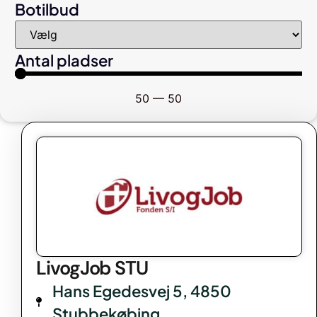
Botilbud
Antal pladser
50
—
50
LivogJob STU
Hans Egedesvej 5, 4850
Stubbekøbing