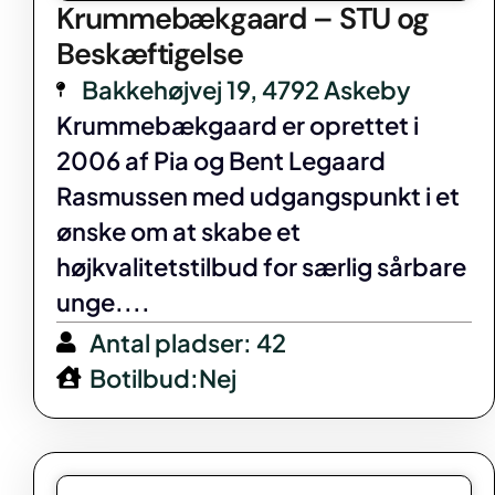
Krummebækgaard – STU og
Beskæftigelse
Bakkehøjvej 19, 4792 Askeby
Krummebækgaard er oprettet i
2006 af Pia og Bent Legaard
Rasmussen med udgangspunkt i et
ønske om at skabe et
højkvalitetstilbud for særlig sårbare
unge....
Antal pladser: 42
Botilbud:Nej