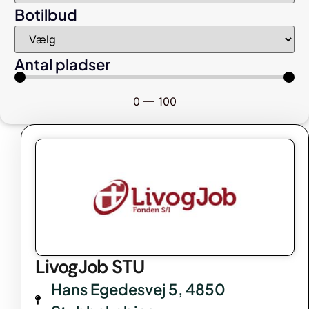
Botilbud
Antal pladser
0
—
100
LivogJob STU
Hans Egedesvej 5, 4850