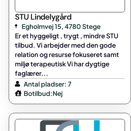
STU Lindelygård
Egholmvej 15, 4780 Stege
Er et hyggeligt , trygt , mindre STU
tilbud. Vi arbejder med den gode
relation og resurse fokuseret samt
miljø terapeutisk Vi har dygtige
faglærer...
Antal pladser: 7
Botilbud:Nej