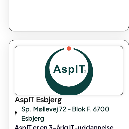
AspIT Esbjerg
Sp. Møllevej 72 - Blok F, 6700
Esbjerg
AspIT er en 3-årig IT-uddannelse