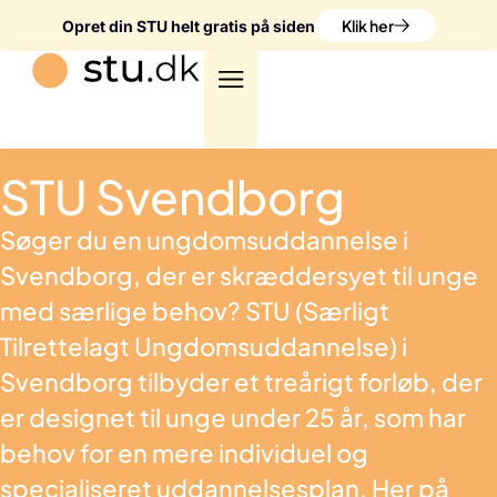
Klik her
Opret din STU helt gratis på siden
STU Svendborg
Søger du en ungdomsuddannelse i
Svendborg, der er skræddersyet til unge
med særlige behov? STU (Særligt
Tilrettelagt Ungdomsuddannelse) i
Svendborg tilbyder et treårigt forløb, der
er designet til unge under 25 år, som har
behov for en mere individuel og
specialiseret uddannelsesplan. Her på