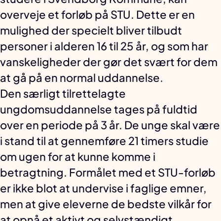
overveje et forløb på STU. Dette er en
mulighed der specielt bliver tilbudt
personer i alderen 16 til 25 år, og som har
vanskeligheder der gør det svært for dem
at gå på en normal uddannelse.
Den særligt tilrettelagte
ungdomsuddannelse tages på fuldtid
over en periode på 3 år. De unge skal være
i stand til at gennemføre 21 timers studie
om ugen for at kunne komme i
betragtning. Formålet med et STU-forløb
er ikke blot at undervise i faglige emner,
men at give eleverne de bedste vilkår for
at opnå et aktivt og selvstændigt